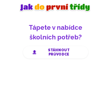
Máte doma školáka?
Tápete v nabídce
školních potřeb?
STÁHNOUT
PRŮVODCE