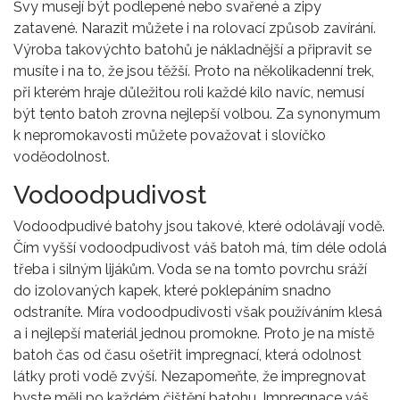
Švy musejí být podlepené nebo svařené a zipy
zatavené. Narazit můžete i na rolovací způsob zavírání.
Výroba takovýchto batohů je nákladnější a připravit se
musíte i na to, že jsou těžší. Proto na několikadenní trek,
při kterém hraje důležitou roli každé kilo navíc, nemusí
být tento batoh zrovna nejlepší volbou. Za synonymum
k nepromokavosti můžete považovat i slovíčko
voděodolnost.
Vodoodpudivost
Vodoodpudivé batohy jsou takové, které odolávají vodě.
Čím vyšší vodoodpudivost váš batoh má, tím déle odolá
třeba i silným lijákům. Voda se na tomto povrchu sráží
do izolovaných kapek, které poklepáním snadno
odstraníte. Míra vodoodpudivosti však používáním klesá
a i nejlepší materiál jednou promokne. Proto je na místě
batoh čas od času ošetřit impregnací, která odolnost
látky proti vodě zvýší. Nezapomeňte, že impregnovat
byste měli po každém čištění batohu. Impregnace váš