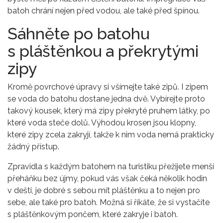
batoh chrání nejen před vodou, ale také před špínou.
Sáhněte po batohu
s pláštěnkou a překrytými
zipy
Kromě povrchové úpravy si všímejte také zipů. I zipem
se voda do batohu dostane jedna dvě. Vybírejte proto
takový kousek, který má zipy překryté pruhem látky, po
které voda steče dolů. Výhodou krosen jsou klopny,
které zipy zcela zakryjí, takže k nim voda nemá prakticky
žádný přístup.
Zpravidla s každým batohem na turistiku přežijete menší
přeháňku bez újmy, pokud vás však čeká několik hodin
v dešti, je dobré s sebou mít pláštěnku a to nejen pro
sebe, ale také pro batoh. Možná si říkáte, že si vystačíte
s pláštěnkovým pončem, které zakryje i batoh.