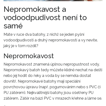
Nepromokavost a
vodoodpudivost není to
samé
Máte v ruce dva batohy, z nichž se jeden pyšní
vodoodpudivostí a druhý nepromokavostí a vy nevíte,
jaký je v tom rozdíl?
Nepromokavost
Nepromokavost znamená úplnou nepropustnost vody.
Nepromokavý batoh tedy můžete klidně nechat na dešti
nebo jej hodit do řeky a voda by se neměla dostat
dovnitř. Nepromokavé batohy mají speciální
povrchovou úpravu (např. pogumováním nebo s PVC či
PU zátěrem). Nejkvalitnější batohy jsou ošetřeny PU
zátěrem. Zátěr na bázi PVC v mrazech křehne a láme se.