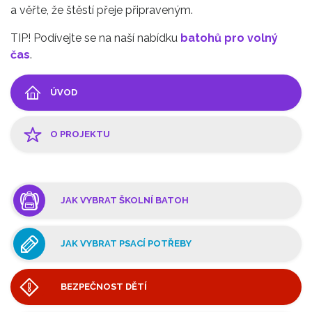
a věřte, že štěstí přeje připraveným.
TIP! Podívejte se na naší nabídku
batohů pro volný
čas
.
ÚVOD
O PROJEKTU
JAK VYBRAT ŠKOLNÍ BATOH
JAK VYBRAT PSACÍ POTŘEBY
BEZPEČNOST DĚTÍ