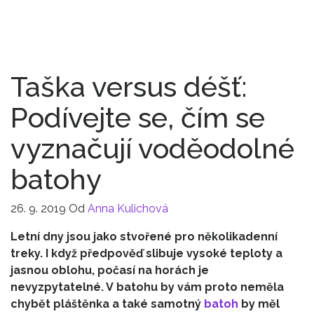
Bezpečnost dětí
Taška versus déšť:
Podívejte se, čím se
vyznačují voděodolné
batohy
26. 9. 2019
Od
Anna Kulichová
Letní dny jsou jako stvořené pro několikadenní
treky. I když předpověď slibuje vysoké teploty a
jasnou oblohu, počasí na horách je
nevyzpytatelné. V batohu by vám proto neměla
chybět pláštěnka a také samotný
batoh
by měl