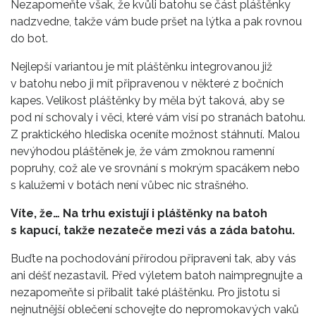
Nezapomeňte však, že kvůli batohu se část pláštěnky
nadzvedne, takže vám bude pršet na lýtka a pak rovnou
do bot.
Nejlepší variantou je mít pláštěnku integrovanou již
v batohu nebo ji mít připravenou v některé z bočních
kapes. Velikost pláštěnky by měla být taková, aby se
pod ní schovaly i věci, které vám visí po stranách batohu.
Z praktického hlediska oceníte možnost stáhnutí. Malou
nevýhodou pláštěnek je, že vám zmoknou ramenní
popruhy, což ale ve srovnání s mokrým spacákem nebo
s kalužemi v botách není vůbec nic strašného.
Víte, že… Na trhu existují i pláštěnky na batoh
s kapucí, takže nezateče mezi vás a záda batohu.
Buďte na pochodování přírodou připraveni tak, aby vás
ani déšť nezastavil. Před výletem batoh naimpregnujte a
nezapomeňte si přibalit také pláštěnku. Pro jistotu si
nejnutnější oblečení schovejte do nepromokavých vaků